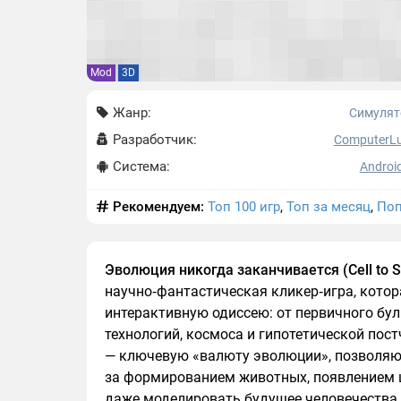
Mod
3D
Жанр:
Симуля
Разработчик:
ComputerL
Система:
Android
Рекомендуем:
Топ 100 игр
,
Топ за месяц
,
Поп
Эволюция никогда заканчивается (Cell to Sin
научно‑фантастическая кликер‑игра, кото
интерактивную одиссею: от первичного бу
технологий, космоса и гипотетической пос
— ключевую «валюту эволюции», позволяю
за формированием животных, появлением 
даже моделировать будущее человечества.