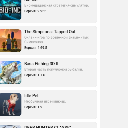
Биомедицинская стратегия-симулятор.
Версия: 2.955
The Simpsons: Tapped Out
Онлайн-игра по вселенной знаменитых
Симпсонов.
Версия: 4.69.5
Bass Fishing 3D II
Вторая часть популярной рыбалки.
Версия: 1.1.6
Idle Pet
Необычная игра-кликкер.
Версия: 1.9
DEER HUNTER CLASSIC