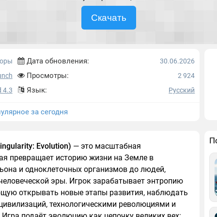
Скачать
Дата обновления:
торы
30.06.2026
Просмотры:
unch
2 924
Язык:
 4.3
Русский
улярное за сегодня
П
gularity: Evolution)
— это масштабная
рая превращает историю жизни на Земле в
льона и одноклеточных организмов до людей,
тчеловеческой эры. Игрок зарабатывает энтропию
щую открывать новые этапы развития, наблюдать
цивилизаций, технологическими революциями и
 Игра подаёт эволюцию как цепочку великих вех: