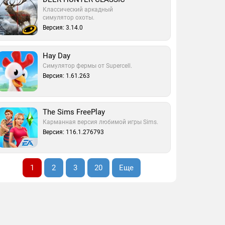
Классический аркадный
симулятор охоты.
Версия: 3.14.0
Hay Day
Симулятор фермы от Supercell.
Версия: 1.61.263
The Sims FreePlay
Карманная версия любимой игры Sims.
Версия: 116.1.276793
1
2
3
20
Еще