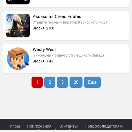
Assassin's Creed Pirates
Станьте грозным пиратов Карибского моря.
Версия: 2.9.0
Westy West
Пиксельный экшен в стиле Дикого Запада.
Версия: 1.43
1
2
3
20
Еще
Игры
Приложения
Контакты
Правообладателям
Карта сайта
Стол заказов