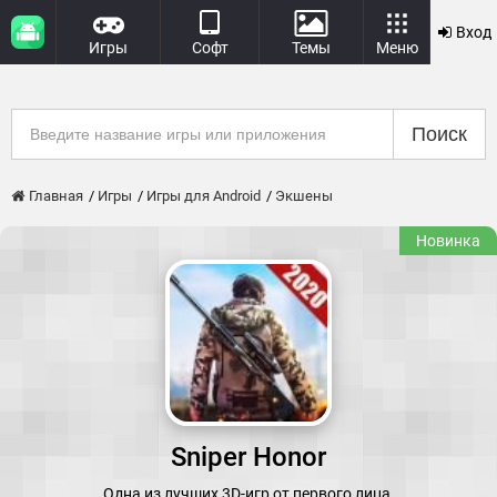
Вход
Игры
Софт
Темы
Меню
Поиск
Главная
Игры
Игры для Android
Экшены
Новинка
Sniper Honor
Одна из лучших 3D-игр от первого лица.