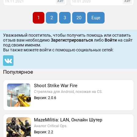
Хит
Хит
19.11.2021
10.01.2020
1
2
3
20
Еще
Уважаемый посетитель, чтобы получить помощь или оставить
отзыв вам необходимо
Зарегистрироваться
либо
Войти
на сайт
под своим именем.
Вы также можете войти c помощью социальных сетей:
Популярное
Shoot Strike War Fire
Стрелялка для Android, похожая на CS.
Версия: 2.0.6
MazeMilitia: LAN, Онлайн Шутер
Аналог Critical Ops.
Версия: 2.2