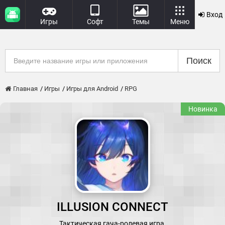
Вход
Игры
Софт
Темы
Меню
Поиск
Главная
Игры
Игры для Android
RPG
Новинка
ILLUSION CONNECT
Тактическая гача-ролевая игра.