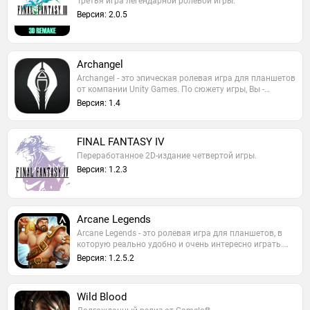
Третья игра легендарной ролевой игры.
Версия: 2.0.5
Archangel
Archangel - это эпическая ролевая игра для планшетов
от компании Unity Games. По сюжету игры, Вы -…
Версия: 1.4
FINAL FANTASY IV
Переработанное 2D-издание четвертой игры.
Версия: 1.2.3
Arcane Legends
Arcane Legends - это ролевая игра для планшетов, в
которую реально удобно и очень интересно играть.…
Версия: 1.2.5.2
Wild Blood