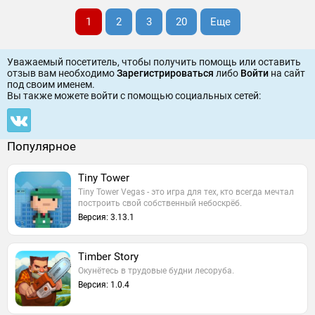
1
2
3
20
Еще
Уважаемый посетитель, чтобы получить помощь или оставить
отзыв вам необходимо
Зарегистрироваться
либо
Войти
на сайт
под своим именем.
Вы также можете войти c помощью социальных сетей:
Популярное
Tiny Tower
Tiny Tower Vegas - это игра для тех, кто всегда мечтал
построить свой собственный небоскрёб.
Версия: 3.13.1
Timber Story
Окунётесь в трудовые будни лесоруба.
Версия: 1.0.4