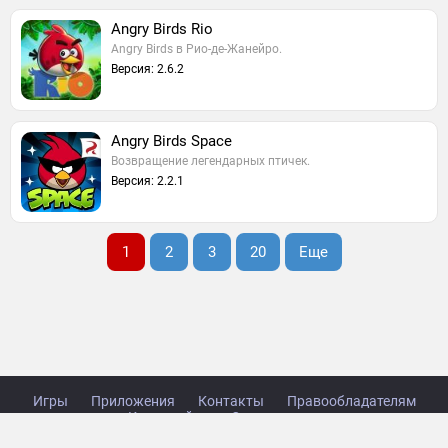
Angry Birds Rio
Angry Birds в Рио-де-Жанейро.
Версия: 2.6.2
Angry Birds Space
Возвращение легендарных птичек.
Версия: 2.2.1
1
2
3
20
Еще
Игры
Приложения
Контакты
Правообладателям
Карта сайта
Стол заказов