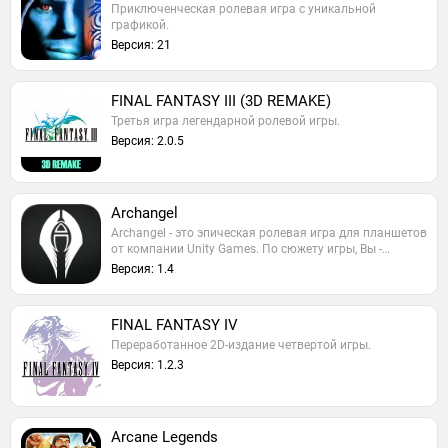
Приключенческая ролевая игра с уникальной
графикой.
Версия: 21
FINAL FANTASY III (3D REMAKE)
Третья игра легендарной ролевой игры.
Версия: 2.0.5
Archangel
Archangel - это эпическая ролевая игра для планшетов
от компании Unity Games. По сюжету игры, Вы -…
Версия: 1.4
FINAL FANTASY IV
Переработанное 2D-издание четвертой игры.
Версия: 1.2.3
Arcane Legends