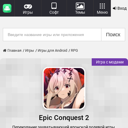
Вход
Игры
Софт
Темы
Меню
Поиск
Главная
Игры
Игры для Android
RPG
Игра с модами
Epic Conquest 2
Переиздание захватывающей японской ролевой игры.