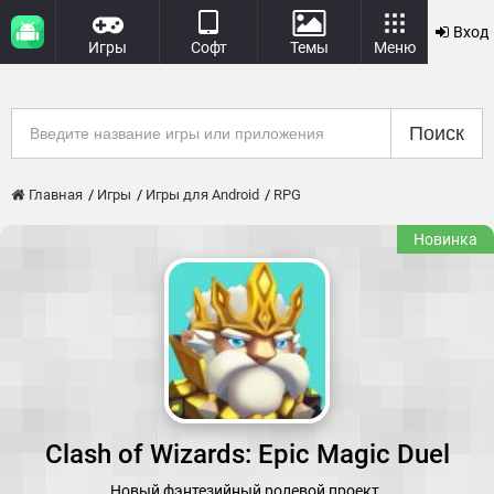
Вход
Игры
Софт
Темы
Меню
Поиск
Главная
Игры
Игры для Android
RPG
Новинка
Clash of Wizards: Epic Magic Duel
Новый фэнтезийный ролевой проект.