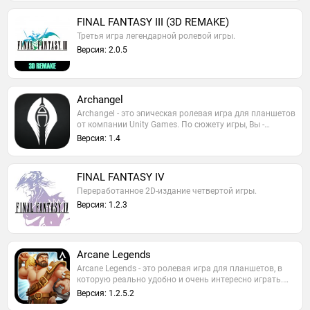
FINAL FANTASY III (3D REMAKE)
Третья игра легендарной ролевой игры.
Версия: 2.0.5
Archangel
Archangel - это эпическая ролевая игра для планшетов
от компании Unity Games. По сюжету игры, Вы -…
Версия: 1.4
FINAL FANTASY IV
Переработанное 2D-издание четвертой игры.
Версия: 1.2.3
Arcane Legends
Arcane Legends - это ролевая игра для планшетов, в
которую реально удобно и очень интересно играть.…
Версия: 1.2.5.2