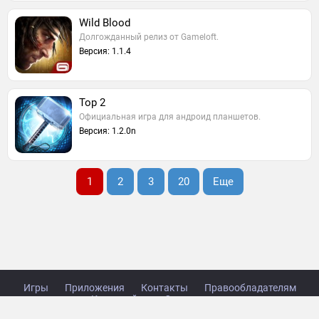
Wild Blood
Долгожданный релиз от Gameloft.
Версия: 1.1.4
Тор 2
Официальная игра для андроид планшетов.
Версия: 1.2.0n
1
2
3
20
Еще
Игры
Приложения
Контакты
Правообладателям
Карта сайта
Стол заказов