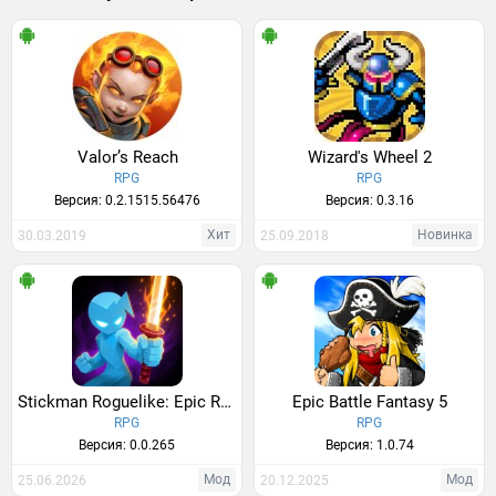
Valor’s Reach
Wizard's Wheel 2
RPG
RPG
Версия: 0.2.1515.56476
Версия: 0.3.16
Хит
Новинка
30.03.2019
25.09.2018
Stickman Roguelike: Epic RPG
Epic Battle Fantasy 5
RPG
RPG
Версия: 0.0.265
Версия: 1.0.74
Мод
Мод
25.06.2026
20.12.2025