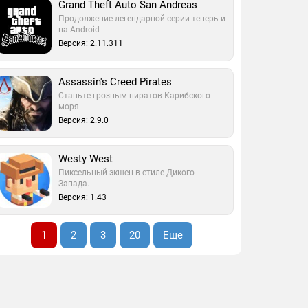
Grand Theft Auto San Andreas
Продолжение легендарной серии теперь и
на Android
Версия: 2.11.311
Assassin's Creed Pirates
Станьте грозным пиратов Карибского
моря.
Версия: 2.9.0
Westy West
Пиксельный экшен в стиле Дикого
Запада.
Версия: 1.43
1
2
3
20
Еще