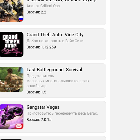
Аналог Critical Ops.
Версия: 2.2
Grand Theft Auto: Vice City
Добро пожаловать в Вайс-Сити.
Версия: 1.12.259
Last Battleground: Survival
Представитель
массовых многопользовательских
онлайн-игр.
Версия: 1.5
Gangstar Vegas
Приготовьтесь перевернуть весь Вегас.
Версия: 7.0.1a