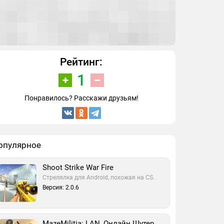
Рейтинг:
1
Понравилось? Расскажи друзьям!
опулярное
Shoot Strike War Fire
Стрелялка для Android, похожая на CS.
Версия: 2.0.6
MazeMilitia: LAN, Онлайн Шутер