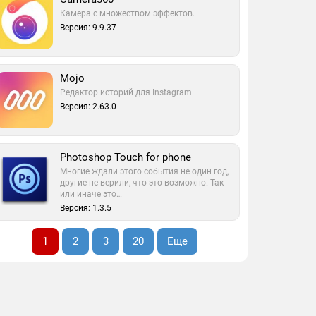
Камера с множеством эффектов.
Версия: 9.9.37
Mojo
Редактор историй для Instagram.
Версия: 2.63.0
Photoshop Touch for phone
Многие ждали этого события не один год,
другие не верили, что это возможно. Так
или иначе это…
Версия: 1.3.5
1
2
3
20
Еще