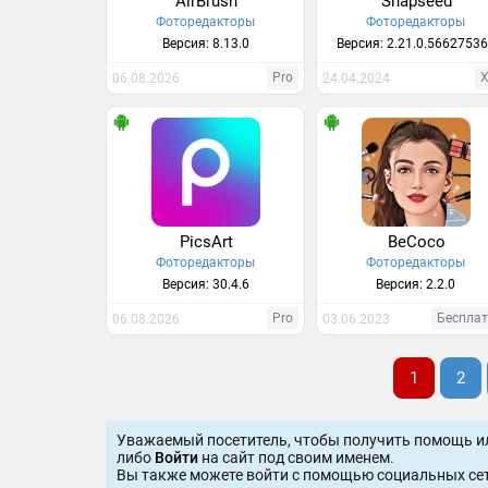
AirBrush
Snapseed
Фоторедакторы
Фоторедакторы
Версия: 8.13.0
Версия: 2.21.0.5662753
Pro
06.08.2026
24.04.2024
PicsArt
BeCoco
Фоторедакторы
Фоторедакторы
Версия: 30.4.6
Версия: 2.2.0
Pro
Беспла
06.08.2026
03.06.2023
1
2
Уважаемый посетитель, чтобы получить помощь и
либо
Войти
на сайт под своим именем.
Вы также можете войти c помощью социальных сет