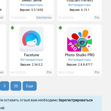
Sweet Selfie
YouCam Perfect
Фоторедакторы
Фоторедакторы
66
Версия: 5.5.1630
Версия: 6.15.1
Хит
Бесплатно
Pro
11.04.2024
01.03.2026
Facetune
Photo Studio PRO
Фоторедакторы
Фоторедакторы
Версия: 2.54.0.2
Версия: 2.8.8.4717
тно
Pro
Pro
04.10.2025
26.01.2026
3
20
Еще
ли оставить отзыв вам необходимо
Зарегистрироваться
ей: