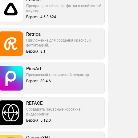
Превращает обычные фотки в необычный
шедевр.
Версия: 4.6.3.624
Retrica
Приложение для создания красивых
фотографий.
Версия: 8.1
PicsArt
Прекрасный графический редактор.
Версия: 30.4.6
REFACE
Создавать забавные короткие
видеоролики
Версия: 5.12.0
Camera360