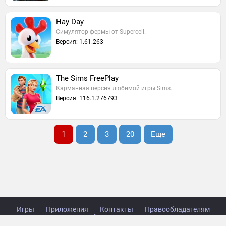
Hay Day
Симулятор фермы от Supercell.
Версия: 1.61.263
The Sims FreePlay
Карманная версия любимой игры Sims.
Версия: 116.1.276793
1
2
3
20
Еще
Игры
Приложения
Контакты
Правообладателям
Карта сайта
Стол заказов