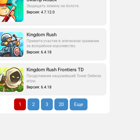
Защищать хижину на болоте.
Версия: 4.7.12.0
Kingdom Rush
Примите участие в эпическом сражении
за волшебное королевство.
Версия: 6.4.18
Kingdom Rush Frontiers TD
Продолжение нашумевшей Tower Defense
игры.
Версия: 6.4.18
1
2
3
20
Еще