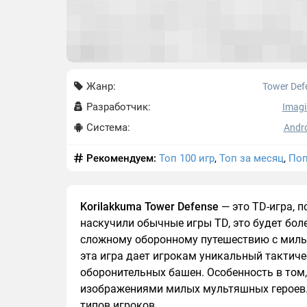
Жанр:
Tower Def
Разработчик:
Imagi
Система:
Andro
Рекомендуем:
Топ 100 игр
,
Топ за месяц
,
Поп
Korilakkuma Tower Defense
— это TD-игра, 
наскучили обычные игры TD, это будет бо
сложному оборонному путешествию с милы
эта игра дает игрокам уникальный тактиче
оборонительных башен. Особенность в том
изображениями милых мультяшных героев. 
типов игроков.