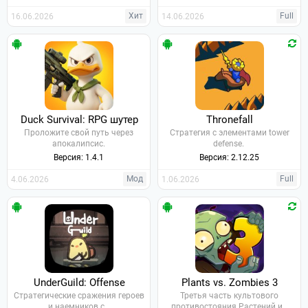
Хит
Full
16.06.2026
14.06.2026
Duck Survival: RPG шутер
Thronefall
Проложите свой путь через
Стратегия с элементами tower
апокалипсис.
defense.
Версия: 1.4.1
Версия: 2.12.25
Мод
Full
4.06.2026
1.06.2026
UnderGuild: Offense
Plants vs. Zombies 3
Стратегические сражения героев
Третья часть культового
и наемников с…
противостояния Растений и…