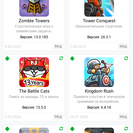
Zombie Towers
Tower Conquest
Стратегическая игра с
Оборонительная стратегия.
элементами защиты.
Версия: 13.0.185
Версия: 26.3.1
Мод
Мод
5.08.2026
5.08.2026
The Battle Cats
Kingdom Rush
Смесь из аркады, TD и экшна.
Примите участие в эпическом
сражении за волшебное…
Версия: 15.5.0
Версия: 6.4.18
Мод
Мод
3.08.2026
26.07.2026