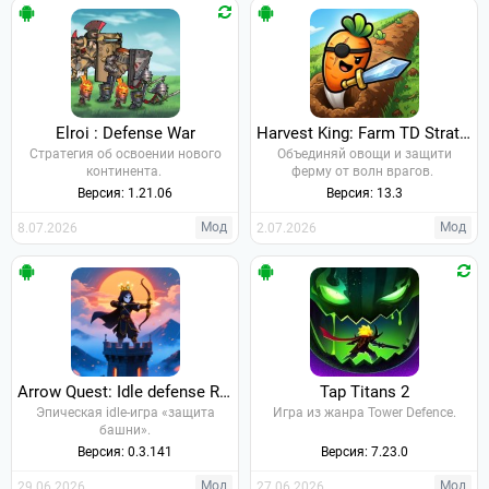
Elroi : Defense War
Harvest King: Farm TD Strategy
Стратегия об освоении нового
Объединяй овощи и защити
континента.
ферму от волн врагов.
Версия: 1.21.06
Версия: 13.3
Мод
Мод
8.07.2026
2.07.2026
Arrow Quest: Idle defense RPG
Tap Titans 2
Эпическая idle-игра «защита
Игра из жанра Tower Defence.
башни».
Версия: 0.3.141
Версия: 7.23.0
Мод
Мод
29.06.2026
27.06.2026