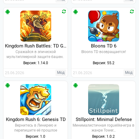
Kingdom Rush Battles: TD Game
Bloons TD 6
Сражайся в эпической
Bloons TD возвращается!
мультиплеерной защите башен.
Версия: 1.14.0
Версия: 55.2
Мод
Мод
25.06.2026
21.06.2026
Kingdom Rush 6: Genesis TD
Stillpoint: Minimal Defense
Вернитесь в Линирею и
Минималистичная roguelike-игра в
перепишите её прошлое
жанре Tower…
Версия: 1.0
Версия: 1.0.2