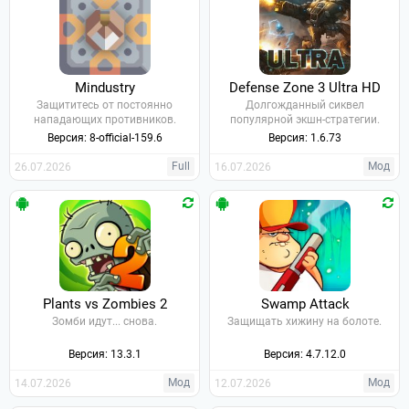
Mindustry
Defense Zone 3 Ultra HD
Защититесь от постоянно
Долгожданный сиквел
нападающих противников.
популярной экшн-стратегии.
Версия: 8-official-159.6
Версия: 1.6.73
Full
Мод
26.07.2026
16.07.2026
Plants vs Zombies 2
Swamp Attack
Зомби идут... снова.
Защищать хижину на болоте.
Версия: 13.3.1
Версия: 4.7.12.0
Мод
Мод
14.07.2026
12.07.2026