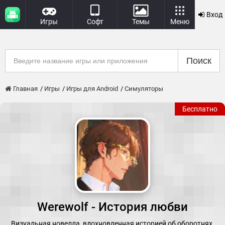
Вход
Игры
Софт
Темы
Меню
Поиск
Главная
Игры
Игры для Android
Симуляторы
Бесплатно
Werewolf - История любви
Визуальная новелла, вдохновленная историей об оборотнях.