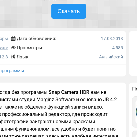
Скачать
Дата обновления:
торы
17.03.2018
Просмотры:
ware
4 585
Язык:
 2.3
Английский
программы
П
Тогда без программы
Snap Camera HDR
вам не
истами студии Marginz Software и основано JB 4.2
 также не обделено функцией записи видео.
 профессиональный редактор, где происходит
и фотографии заиграют новыми красками.
шним функционалом, все удобно и будет понятно
ми тоже разрешат, здесь есть удобная интеграция