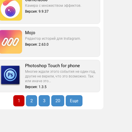
Камера с множеством эффектов.
Версия: 9.9.37
Mojo
Редактор историй для Instagram.
Версия: 2.63.0
Photoshop Touch for phone
Многие ждали этого события не один год,
другие не верили, что это возможно. Так
или иначе это…
Версия: 1.3.5
1
2
3
20
Еще