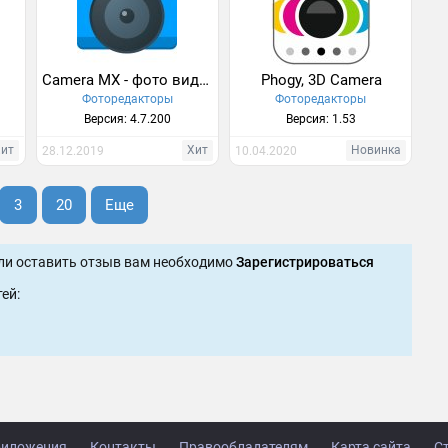
Camera MX - фото видео камера
Phogy, 3D Camera
Фоторедакторы
Фоторедакторы
Версия: 4.7.200
Версия: 1.53
Хит
Хит
Новинка
28.12.2019
10.04.2020
3
20
Еще
ли оставить отзыв вам необходимо
Зарегистрироваться
ей:
иложения
Контакты
Правообладателям
Карта сайта
С