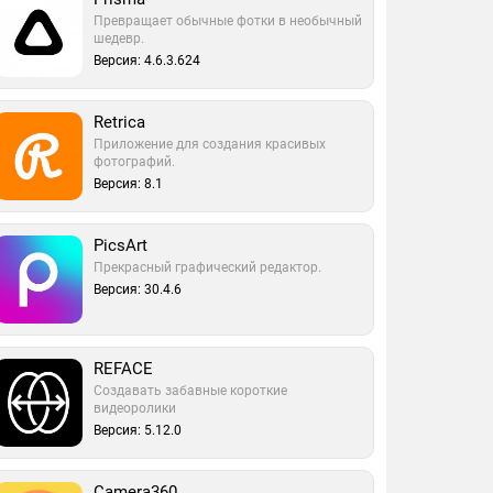
Превращает обычные фотки в необычный
шедевр.
Версия: 4.6.3.624
Retrica
Приложение для создания красивых
фотографий.
Версия: 8.1
PicsArt
Прекрасный графический редактор.
Версия: 30.4.6
REFACE
Создавать забавные короткие
видеоролики
Версия: 5.12.0
Camera360