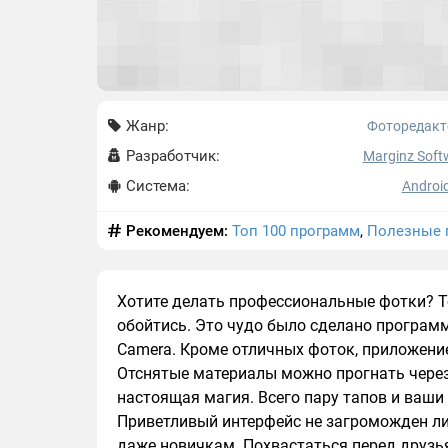
Жанр:
Фоторедак
Разработчик:
Marginz Soft
Система:
Android
Рекомендуем:
Топ 100 программ
,
Полезные 
Хотите делать профессиональные фотки? 
обойтись. Это чудо было сделано программ
Camera. Кроме отличных фоток, приложение
Отснятые материалы можно прогнать через
настоящая магия. Всего пару тапов и ваш
Приветливый интерфейс не загроможден ли
даже новичкам. Похвастаться перед друзья