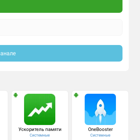
канале
Ускоритель памяти
OneBooster
Системные
Системные