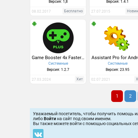
Версия: 1,8
Версия: 1.4.1
Бесплатно
Нови
08.02.2017
27.07.2015
Game Booster 4x Faster Pro - GFX Tool & Lag Fix
Assistant Pro for Andr
Системные
Системные
Версия: 1.2.7
Версия: 23.95
Хит
27.03.2024
02.07.2021
1
2
Уважаемый посетитель, чтобы получить помощь и
либо
Войти
на сайт под своим именем.
Вы также можете войти c помощью социальных сет