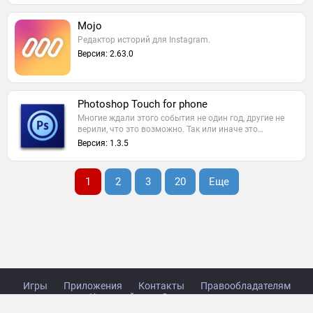
Mojo
Редактор историй для Instagram.
Версия: 2.63.0
Photoshop Touch for phone
Многие ждали этого события не один год, другие не
верили, что это возможно. Так или иначе это…
Версия: 1.3.5
1
2
3
20
Еще
Игры
Приложения
Контакты
Правообладателям
Карта сайта
Стол заказов