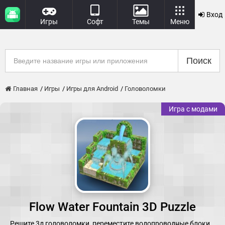
Вход
Игры
Софт
Темы
Меню
Поиск
Главная
Игры
Игры для Android
Головоломки
Игра с модами
Flow Water Fountain 3D Puzzle
Решите 3д головоломки, переместите водопроводные блоки.