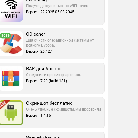
Получи доступ к тысяче WiFi точек.
Версия: 22.2025.05.08.2045
CCleaner
Для очисти операционной системы от
всякого мусора.
Версия: 26.12.1
RAR для Android
Создание и просмотр архивов.
Версия: 7.20 (build 131)
Скриншот бесплатно
Очень удобные скриншоты, мы проверили
Версия: 1.4.15
WiFi File Explorer