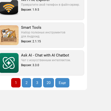
Превратите свой телефон в файл-сервер.
Версия: 1.9.5
Smart Tools
Набор полезных инструментов
для Андроид
Версия: 2.1.15
Ask AI - Chat with AI Chatbot
Чат с искусственным интеллектом.
Версия: 3.3.0
1
2
3
20
Еще