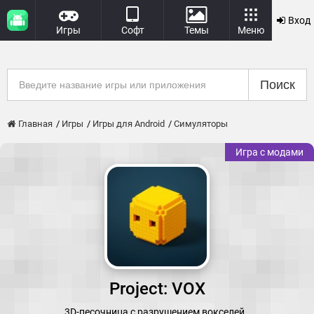
Вход
Игры
Софт
Темы
Меню
Поиск
Главная
Игры
Игры для Android
Симуляторы
Игра с модами
Project: VOX
3D-песочница с разрушением вокселей.