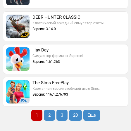
DEER HUNTER CLASSIC
Классический аркадный симулятор охоты.
Версия: 3.14.0
Hay Day
Симулятор фермы от Supercell.
Версия: 1.61.263
The Sims FreePlay
Карманная версия любимой игры Sims.
Версия: 116.1.276793
1
2
3
20
Еще