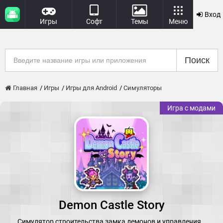
Вход
Игры
Софт
Темы
Меню
Поиск
Главная
Игры
Игры для Android
Симуляторы
Игра с модами
Demon Castle Story
Симулятор строительства замка демонов и управления…