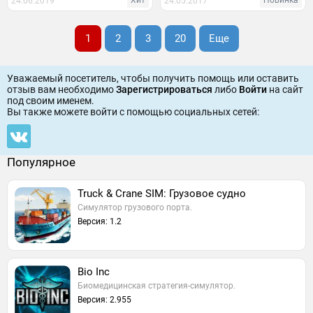
Хит
Новинка
24.06.2019
24.05.2017
1
2
3
20
Еще
Уважаемый посетитель, чтобы получить помощь или оставить
отзыв вам необходимо
Зарегистрироваться
либо
Войти
на сайт
под своим именем.
Вы также можете войти c помощью социальных сетей:
Популярное
Truck & Crane SIM: Грузовое судно
Симулятор грузового порта.
Версия: 1.2
Bio Inc
Биомедицинская стратегия-симулятор.
Версия: 2.955