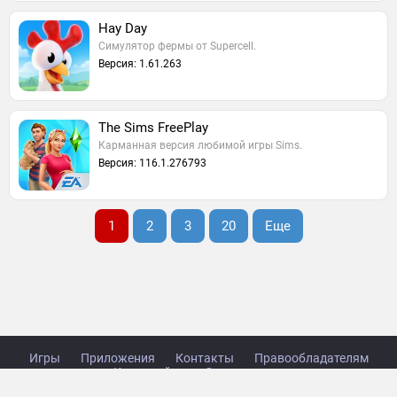
Hay Day
Симулятор фермы от Supercell.
Версия: 1.61.263
The Sims FreePlay
Карманная версия любимой игры Sims.
Версия: 116.1.276793
1
2
3
20
Еще
Игры
Приложения
Контакты
Правообладателям
Карта сайта
Стол заказов