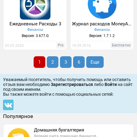
Ежедневные Расходы 3
Журнал расходов MoneyApp
Финансы
Финансы
Версия: 3.677.G
Версия: 1.7.1.2
Pro
Бесплатно
05.03.2026
18.09.2016
1
2
3
6
Еще
Уважаемый посетитель, чтобы получить помощь или оставить
отзыв вам необходимо
Зарегистрироваться
либо
Войти
на сайт
под своим именем.
Вы также можете войти c помощью социальных сетей:
Популярное
Домашняя бухгалтерия
Ведение учета домашних финансов.