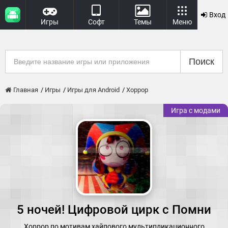
Вход
Игры
Софт
Темы
Меню
Поиск
Главная
Игры
Игры для Android
Хоррор
Игра с модами
5 ночей! Цифровой цирк с Помни
Хоррор по мотивам хайпового мультипликационного