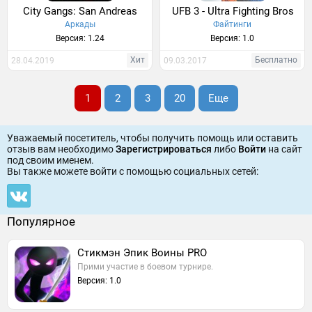
City Gangs: San Andreas
UFB 3 - Ultra Fighting Bros
Аркады
Файтинги
Версия: 1.24
Версия: 1.0
Хит
Бесплатно
28.04.2019
09.03.2017
1
2
3
20
Еще
Уважаемый посетитель, чтобы получить помощь или оставить
отзыв вам необходимо
Зарегистрироваться
либо
Войти
на сайт
под своим именем.
Вы также можете войти c помощью социальных сетей:
Популярное
Стикмэн Эпик Воины PRO
Прими участие в боевом турнире.
Версия: 1.0