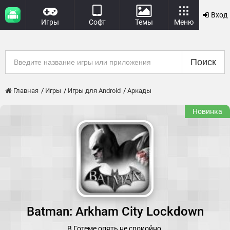
Вход
Игры
Софт
Темы
Меню
Поиск
Главная
Игры
Игры для Android
Аркады
Новинка
Batman: Arkham City Lockdown
В Готеме опять не спокойно.