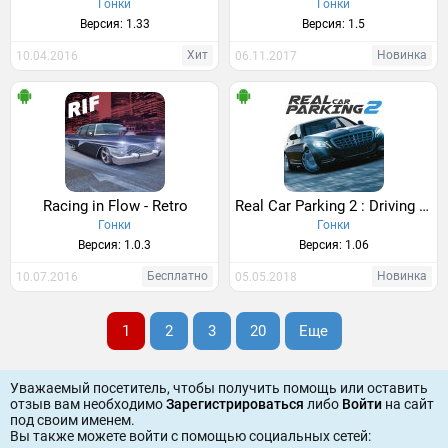
Гонки
Гонки
Версия: 1.33
Версия: 1.5
Хит
Новинка
10.04.2016
06.11.2017
Racing in Flow - Retro
Real Car Parking 2 : Driving School 2018
Гонки
Гонки
Версия: 1.0.3
Версия: 1.06
Бесплатно
Новинка
10.07.2016
05.05.2018
1
2
3
20
Еще
Уважаемый посетитель, чтобы получить помощь или оставить
отзыв вам необходимо
Зарегистрироваться
либо
Войти
на сайт
под своим именем.
Вы также можете войти c помощью социальных сетей: