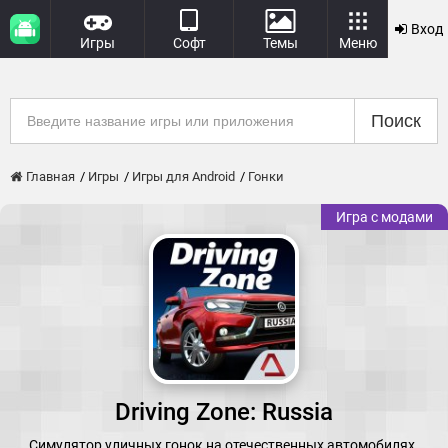
Вход
Игры
Софт
Темы
Меню
Поиск
Главная
Игры
Игры для Android
Гонки
Игра с модами
Driving Zone: Russia
Симулятор уличных гонок на отечественных автомобилях.