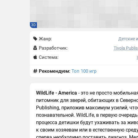
3D
Жанр:
Детские 
Разработчик:
Tivola Publi
Система:
Рекомендуем:
Топ 100 игр
WildLife - America
- это не просто мобильная
питомник для зверей, обитающих в Северно
Publishing, приложив максимум усилий, что
познавательной. WildLife, в первую очеред
процесса детишки будут ухаживать за живо
к своим хозяевам или в естественную сред
сперва необходимо поставить диагноз. Ме