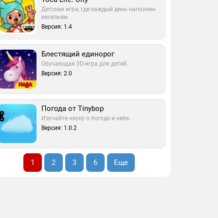
Детская игра, где каждый день наполнен
весельем.
Версия: 1.4
Блестящий единорог
Обучающая 3D-игра для детей.
Версия: 2.0
Погода от Tinybop
Изучайте науку о погоде и небе.
Версия: 1.0.2
1
2
3
6
Еще