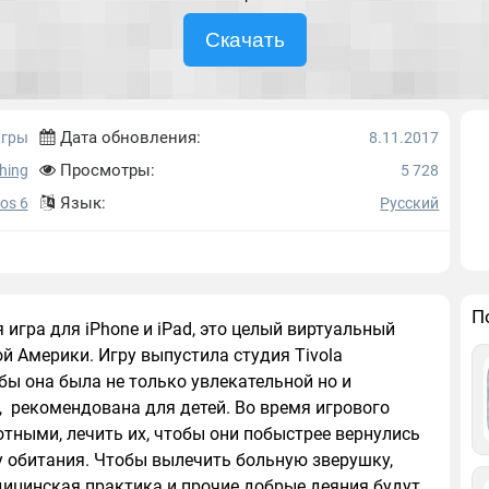
Скачать
Дата обновления:
игры
8.11.2017
Просмотры:
shing
5 728
Язык:
Ios 6
Русский
П
 игра для iPhone и iPad, это целый виртуальный
й Америки. Игру выпустила студия Tivola
бы она была не только увлекательной но и
ь, рекомендована для детей. Во время игрового
тными, лечить их, чтобы они побыстрее вернулись
у обитания. Чтобы вылечить больную зверушку,
дицинская практика и прочие добрые деяния будут