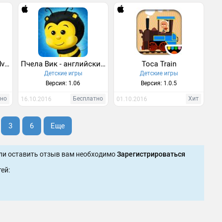
Mr. Luma's Cooking Adventure
Пчела Вик - английский алфавит и няшный букварь
Toca Train
Детские игры
Детские игры
Версия: 1.06
Версия: 1.0.5
тно
Бесплатно
Хит
16.10.2016
01.10.2016
3
6
Еще
ли оставить отзыв вам необходимо
Зарегистрироваться
ей: