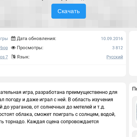
Скачать
Дата обновления:
игры
10.09.2016
Просмотры:
ybop
3 812
Язык:
Ios 7
Русский
П
вательная игра, разработана преимущественно для
 погоду и даже играл с ней. В область изучения
 до ураганов, от солнечных до метелей и т.д.
тоят облака, сможет поиграть с солнцем, водой,
ать торнадо. Каждая сцена сопровождается