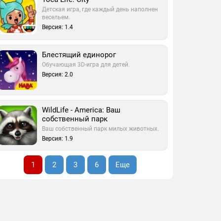
Детская игра, где каждый день наполнен
весельем.
Версия: 1.4
Блестящий единорог
Обучающая 3D-игра для детей.
Версия: 2.0
WildLife - America: Ваш
собственный парк
Ваш собственный парк милых животных.
Версия: 1.9
1
2
3
6
Еще