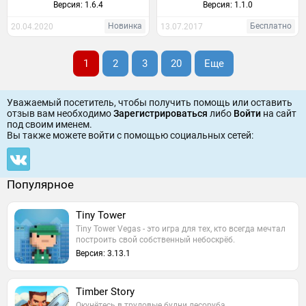
Версия: 1.6.4
Версия: 1.1.0
Новинка
Бесплатно
20.04.2020
13.07.2017
1
2
3
20
Еще
Уважаемый посетитель, чтобы получить помощь или оставить
отзыв вам необходимо
Зарегистрироваться
либо
Войти
на сайт
под своим именем.
Вы также можете войти c помощью социальных сетей:
Популярное
Tiny Tower
Tiny Tower Vegas - это игра для тех, кто всегда мечтал
построить свой собственный небоскрёб.
Версия: 3.13.1
Timber Story
Окунётесь в трудовые будни лесоруба.