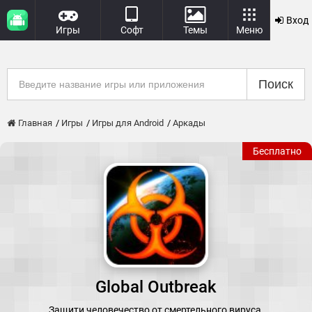
Вход
Игры
Софт
Темы
Меню
Поиск
Главная
Игры
Игры для Android
Аркады
Бесплатно
Global Outbreak
Защити человечество от смертельного вируса.