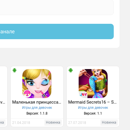
канале
Mermaid Secrets7– Save Mermaid Princess Mia
Маленькая принцесса салон
Mermaid Secrets16 – Save Mermaids Princess Sushi
Игры для девочек
Игры для девочек
Версия: 1.1.8
Версия: 1.1
нка
Новинка
Новинка
21.04.2018
27.07.2018