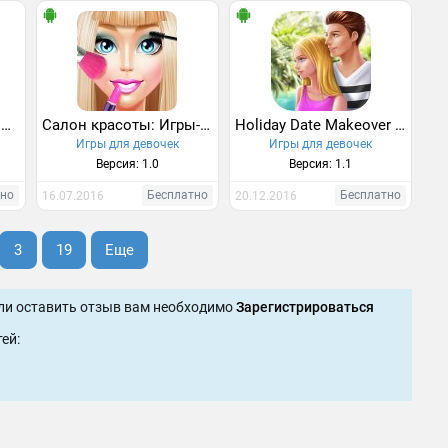
Шопинг-лихорадка – По магазинам с лучшей подругой
Салон красоты: Игры-одевалки
Holiday Date Makeover Salon
Игры для девочек
Игры для девочек
Версия: 1.0
Версия: 1.1
тно
Бесплатно
Бесплатно
16.07.2016
20.12.2016
3
19
Еще
ли оставить отзыв вам необходимо
Зарегистрироваться
ей: