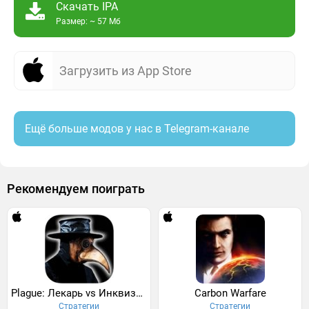
Скачать IPA
Размер: ~ 57 Мб
Загрузить из App Store
Ещё больше модов у нас в Telegram-канале
Рекомендуем поиграть
Plague: Лекарь vs Инквизитор
Carbon Warfare
Стратегии
Стратегии