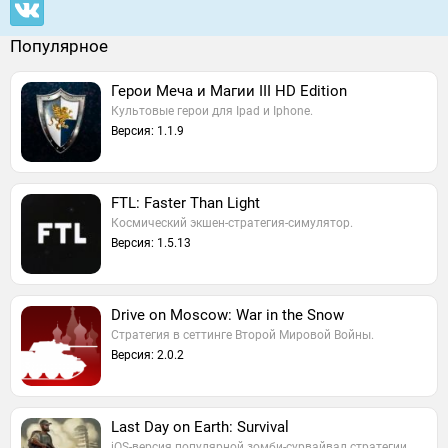
Популярное
Герои Меча и Магии III HD Edition
Культовые герои для Ipad и Iphone.
Версия: 1.1.9
FTL: Faster Than Light
Космический экшен-стратегия-симулятор.
Версия: 1.5.13
Drive on Moscow: War in the Snow
Стратегия в сеттинге Второй Мировой Войны.
Версия: 2.0.2
Last Day on Earth: Survival
iOS-версия популярной зомби-сурвайвал стратегии.