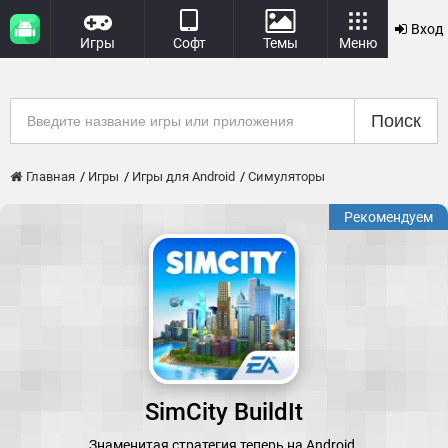
Вход
Игры
Софт
Темы
Меню
Поиск
Главная
Игры
Игры для Android
Симуляторы
Рекомендуем
SimCity BuildIt
Знаменитая стратегия теперь на Android.