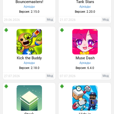
Bouncemasters!
Tank Stars
Аркады
Аркады
Версия: 2.15.0
Версия: 2.20.0
Мод
Мод
29.06.2026
21.07.2026
Kick the Buddy
Muse Dash
Аркады
Аркады
Версия: 2.18.0
Версия: 6.4.0
Мод
Мод
27.07.2026
07.07.2026