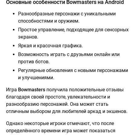
Основные особенности Bowmasters на Android
Разнообразные персонажи с уникальными
способностями и оружием.
Простое управление, подходящее для сенсорных
экранов.
Яркая и красочная графика.
Возможность играть с друзьями онлайн или
против ботов.
Регулярные обновления с новыми персонажами
и улучшениями.
Игра
Bowmasters
получила положительные отзывы
благодаря своей простоте, увлекательности и
разнообразию персонажей. Она может стать
отличным выбором для любителей аркад и экшенов.
Однако некоторые игроки отмечают, что после
определённого времени игра может показаться