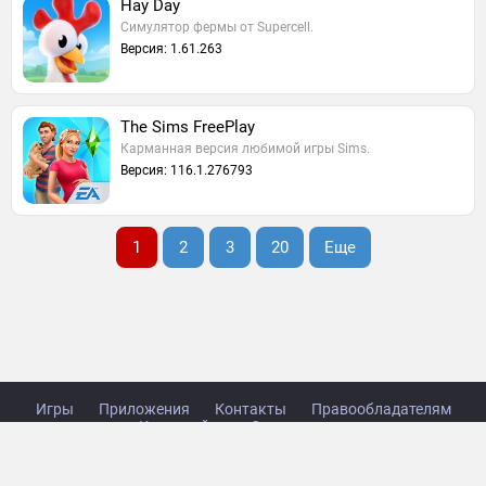
Hay Day
Симулятор фермы от Supercell.
Версия: 1.61.263
The Sims FreePlay
Карманная версия любимой игры Sims.
Версия: 116.1.276793
1
2
3
20
Еще
Игры
Приложения
Контакты
Правообладателям
Карта сайта
Стол заказов
Copyright © 2014-2026 TabsGame.ru.