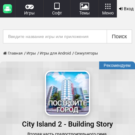
Вход
Игры
Софт
Темы
Меню
Поиск
Главная
Игры
Игры для Android
Симуляторы
Рекомендуем
City Island 2 - Building Story
Вторая часть градостроительного сима.