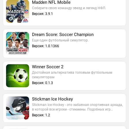
Madden NFL Mobile
Соберите свою команду звезд и легенд НФЛ.
Версия: 3.9.1
Dream Score: Soccer Champion
Еще один футбольный симулятор.
Версия: 1.0.1366
Winner Soccer 2
Достойная альтернатива топовым футбольным
симуляторам
Версия: 0.1.3
Stickman Ice Hockey
Stickman Ice Hockey - это забавная спортивная аркада,
в которой все игроки - стикмены. Подобных игр…
Версия: 1.2