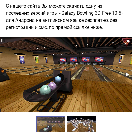
С нашего сайта Вы можете скачать одну из
последних версий игры «Galaxy Bowling 3D Free 10.5»
для Андроид на английском языке бесплатно, без
регистрации и смс, по прямой ссылке ниже.