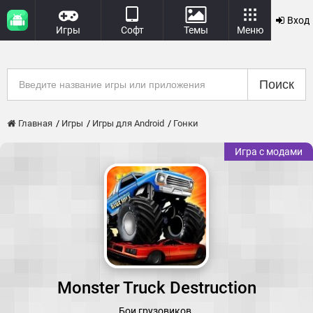
Вход
Игры
Софт
Темы
Меню
Поиск
Главная
Игры
Игры для Android
Гонки
Игра с модами
Monster Truck Destruction
Бои грузовиков.