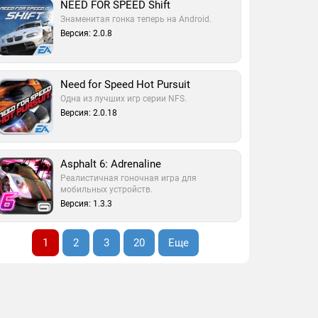
NEED FOR SPEED Shift
Знаменитая гонка теперь на Android.
Версия: 2.0.8
Need for Speed Hot Pursuit
Одна из лучших игр серии NFS.
Версия: 2.0.18
Asphalt 6: Adrenaline
Реалистичная гоночная игра для
мобильных устройств.
Версия: 1.3.3
1
2
3
20
Еще