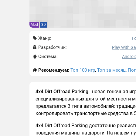
Mod
3D
Жанр:
Г
Разработчик:
Play With G
Система:
Android
Рекомендуем:
Топ 100 игр
,
Топ за месяц
,
Поп
4x4 Dirt Offroad Parking
- новая гоночная и
специализированных для этой местности м
предлагается 3 типа автомобилей: традици
контролировать транспортные средства в 
4x4 Dirt Offroad Parking достаточно реалис
поведения машины на дороги. На нашем пу