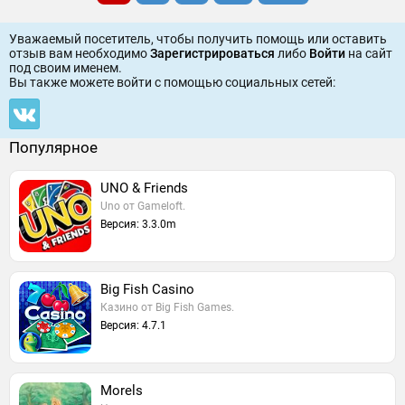
Уважаемый посетитель, чтобы получить помощь или оставить
отзыв вам необходимо
Зарегистрироваться
либо
Войти
на сайт
под своим именем.
Вы также можете войти c помощью социальных сетей:
Популярное
UNO & Friends
Uno от Gameloft.
Версия: 3.3.0m
Big Fish Casino
Казино от Big Fish Games.
Версия: 4.7.1
Morels