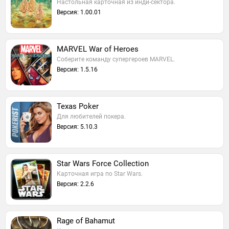
Настольная карточная из инди-сектора.
Версия: 1.00.01
MARVEL War of Heroes
Соберите команду супергероев MARVEL.
Версия: 1.5.16
Texas Poker
Для любителей покера.
Версия: 5.10.3
Star Wars Force Collection
Карточная игра по Star Wars.
Версия: 2.2.6
Rage of Bahamut