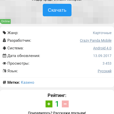
Скачать
Online
Жанр:
Карточные
Разработчик:
Crazy Panda Mobile
Система:
Android 4.0
Дата обновления:
13.09.2017
Просмотры:
3 453
Язык:
Русский
Метки:
Казино
Рейтинг:
1
Понравилось? Расскажи друзьям!