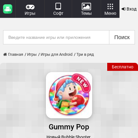
Вход
Игры
Софт
Темы
Меню
Поиск
Главная
Игры
Игры для Android
Три в ряд
Бесплатно
Gummy Pop
Новый Bubble Shooter.