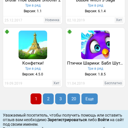
Brutal Tribe Bubble Shooter 2
Bubble Witch 3 Saga
Три в ряд
Три в ряд
Версия: 1.1
Версия: 6.1.4
Новинка
Хит
25.12.2017
02.10.2019
Конфетки!
Птички Шарики: Бабл Шутер
Три в ряд
Три в ряд
Версия: 4.5.0
Версия: 1.8.5
Хит
Бесплатно
19.09.2019
11.04.2019
1
2
3
20
Еще
Уважаемый посетитель, чтобы получить помощь или оставить
отзыв вам необходимо
Зарегистрироваться
либо
Войти
на сайт
под своим именем.