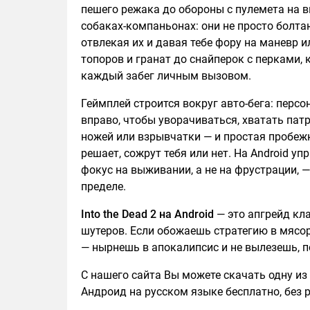
пешего режака до обороны с пулемета на в
собаках-компаньонах: они не просто болта
отвлекая их и давая тебе фору на маневр 
топоров и гранат до снайперок с перками,
каждый забег личным вызовом.
Геймплей строится вокруг авто-бега: персо
вправо, чтобы уворачиваться, хватать пат
ножей или взрывчатки — и простая пробежк
решает, сожрут тебя или нет. На Android у
фокус на выживании, а не на фрустрации, 
пределе.
Into the Dead 2 на Android
— это апгрейд кл
шутеров. Если обожаешь стратегию в мясор
— нырнешь в апокалипсис и не вылезешь, п
С нашего сайта Вы можете скачать одну из п
Андроид на русском языке бесплатно, без р