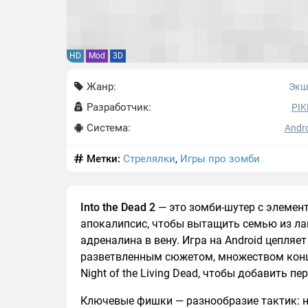
HD
Mod
3D
Жанр:
Экш
Разработчик:
PI
Система:
Andro
Метки:
Стрелялки
,
Игры про зомби
Into the Dead 2
— это зомби-шутер с элемен
апокалипсис, чтобы вытащить семью из лап
адреналина в вену. Игра на Android цепляе
разветвленным сюжетом, множеством концо
Night of the Living Dead, чтобы добавить пер
Ключевые фишки — разнообразие тактик: не