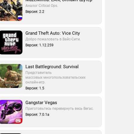
Аналог Critical Ops.
Версия: 2.2
Grand Theft Auto: Vice City
Добро пожаловать в Вайс-Сити.
Версия: 1.12.259
Last Battleground: Survival
Представитель
массовых многопользовательских
онлайн-игр.
Версия: 1.5
Gangstar Vegas
Приготовьтесь перевернуть весь Вегас.
Версия: 7.0.1a