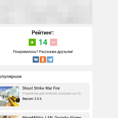
Рейтинг:
14
Понравилось? Расскажи друзьям!
опулярное
Shoot Strike War Fire
Стрелялка для Android, похожая на CS.
Версия: 2.0.6
MazeMilitia: LAN, Онлайн Шутер