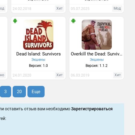
од
Хит
Мод
24.02.2018
05.07.2025
о
Dead Island: Survivors
Overkill the Dead: Survival
Экшены
Экшены
Версия: 1.0
Версия: 1.1.2
тно
Хит
Хит
24.01.2020
06.03.2019
3
20
Еще
ли оставить отзыв вам необходимо
Зарегистрироваться
ей: