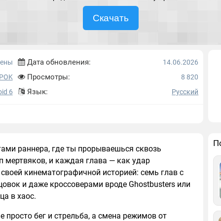
Скачать
Дата обновления:
ены
14.06.2026
Просмотры:
KPOK
8 820
Язык:
id 6
Русский
П
тами раннера, где ты прорываешься сквозь
 мертвяков, и каждая глава — как удар
т своей кинематографичной историей: семь глав с
вок и даже кроссоверами вроде Ghostbusters или
ца в хаос.
 просто бег и стрельба, а смена режимов от