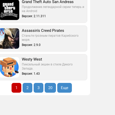
Grand Theft Auto San Andreas
Продолжение легендарной серии теперь и
на Android
Версия: 2.11.311
Assassin's Creed Pirates
Станьте грозным пиратов Карибского
моря.
Версия: 2.9.0
Westy West
Пиксельный экшен в стиле Дикого
Запада.
Версия: 1.43
1
2
3
20
Еще