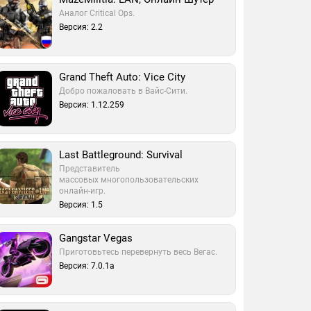
Аналог Critical Ops.
Версия: 2.2
Grand Theft Auto: Vice City
Добро пожаловать в Вайс-Сити.
Версия: 1.12.259
Last Battleground: Survival
Представитель
массовых многопользовательских
онлайн-игр.
Версия: 1.5
Gangstar Vegas
Приготовьтесь перевернуть весь Вегас.
Версия: 7.0.1a