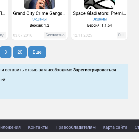
ПОБЕГ ОТ ТИМЫ ШАЛУНА 2: АРМИЯ
Grand City Crime Gangster game
Space Gladiators: Premium
Экшены
Экшены
Версия: 1.2
Версия: 1.1.54
од
Бесплатно
Full
03.07.2016
12.11.2025
3
20
Еще
ли оставить отзыв вам необходимо
Зарегистрироваться
ей:
иложения
Контакты
Правообладателям
Карта сайта
С
right © 2014-2026 TabsGame.ru.
Данный сайт использует только легальный и уникальный кон