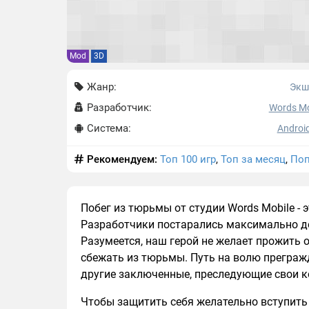
Mod
3D
Жанр:
Экш
Разработчик:
Words Mo
Система:
Android
Рекомендуем:
Топ 100 игр
,
Топ за месяц
,
Поп
Побег из тюрьмы от студии Words Mobile -
Разработчики постарались максимально д
Разумеется, наш герой не желает прожить
сбежать из тюрьмы. Путь на волю прегражд
другие заключенные, преследующие свои к
Чтобы защитить себя желательно вступить