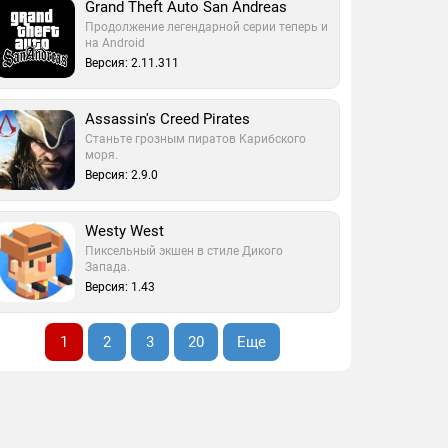
Grand Theft Auto San Andreas
Продолжение легендарной серии теперь и
на Android
Версия: 2.11.311
Assassin's Creed Pirates
Станьте грозным пиратов Карибского
моря.
Версия: 2.9.0
Westy West
Пиксельный экшен в стиле Дикого
Запада.
Версия: 1.43
1
2
3
20
Еще