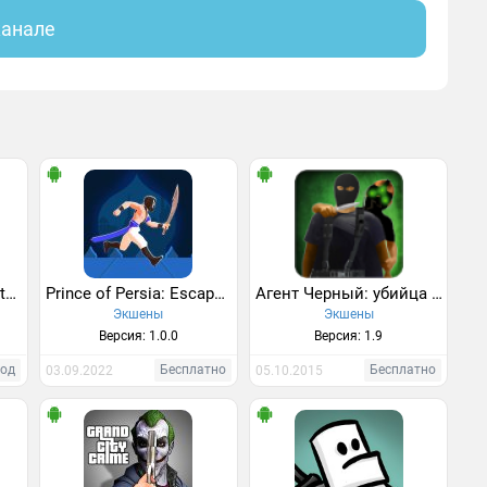
канале
Slaughter: The Lost Outpost
Prince of Persia: Escape 2
Агент Черный: убийца миссия
Экшены
Экшены
Версия: 1.0.0
Версия: 1.9
од
Бесплатно
Бесплатно
03.09.2022
05.10.2015