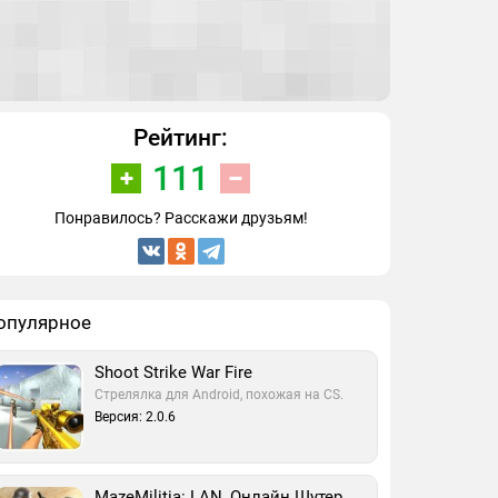
Рейтинг:
111
Понравилось? Расскажи друзьям!
опулярное
Shoot Strike War Fire
Стрелялка для Android, похожая на CS.
Версия: 2.0.6
MazeMilitia: LAN, Онлайн Шутер