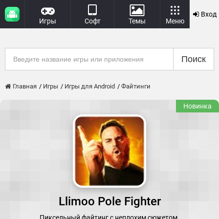
Вход
Игры
Софт
Темы
Меню
Поиск
Главная
Игры
Игры для Android
Файтинги
Новинка
Llimoo Pole Fighter
Пиксельный файтинг с неплохим сюжетом.