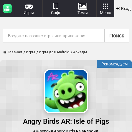
Вход
Игры
Софт
Темы
Меню
Поиск
Главная
Игры
Игры для Android
Аркады
Рекомендуем
Angry Birds AR: Isle of Pigs
AR-версия Angry Birds на андроид.