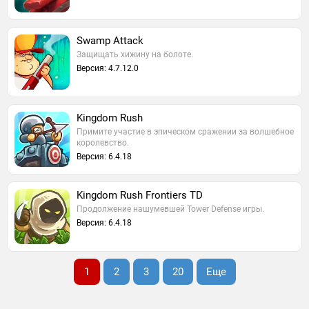
Swamp Attack
Защищать хижину на болоте.
Версия: 4.7.12.0
Kingdom Rush
Примите участие в эпическом сражении за волшебное
королевство.
Версия: 6.4.18
Kingdom Rush Frontiers TD
Продолжение нашумевшей Tower Defense игры.
Версия: 6.4.18
1
2
3
20
Еще