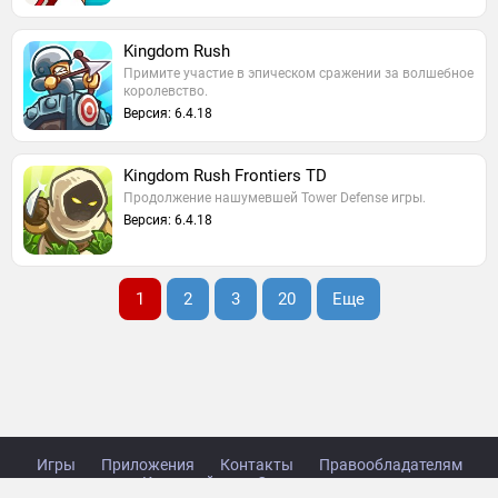
Kingdom Rush
Примите участие в эпическом сражении за волшебное
королевство.
Версия: 6.4.18
Kingdom Rush Frontiers TD
Продолжение нашумевшей Tower Defense игры.
Версия: 6.4.18
1
2
3
20
Еще
Игры
Приложения
Контакты
Правообладателям
Карта сайта
Стол заказов