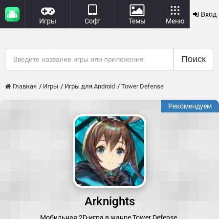
Вход
Игры
Софт
Темы
Меню
Поиск
Главная
Игры
Игры для Android
Tower Defense
Рекомендуем
Arknights
Мобильная 2D-игра в жанре Tower Defense.