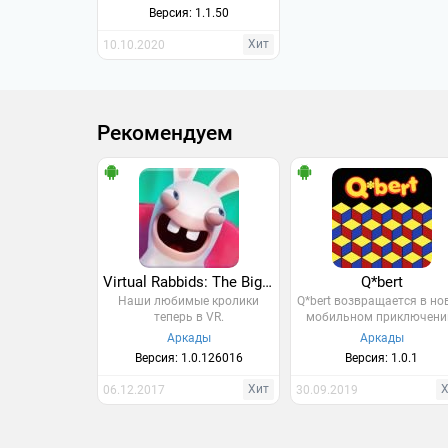
Версия: 1.1.50
Хит
10.10.2020
Рекомендуем
Virtual Rabbids: The Big Plan
Q*bert
Наши любимые кролики
Q*bert возвращается в н
теперь в VR.
мобильном приключени
Аркады
Аркады
Версия: 1.0.126016
Версия: 1.0.1
Хит
06.12.2017
30.09.2019