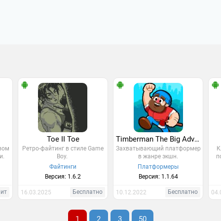
Toe II Toe
Timberman The Big Adventure
овом
Ретро-файтинг в стиле Game
Захватывающий платформер
К
и.
Boy.
в жанре экшн.
п
Файтинги
Платформеры
Версия: 1.6.2
Версия: 1.1.64
Хит
Бесплатно
Бесплатно
16.03.2025
10.12.2022
04.
1
2
3
50