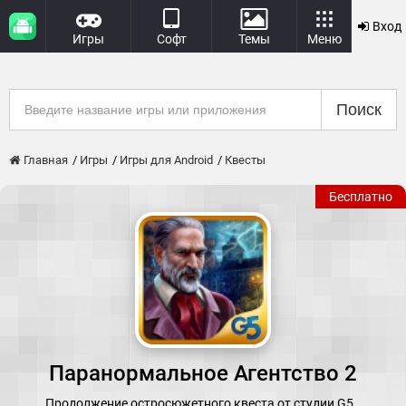
Вход
Игры
Софт
Темы
Меню
Поиск
Главная
Игры
Игры для Android
Квесты
Бесплатно
Паранормальное Агентство 2
Продолжение остросюжетного квеста от студии G5…