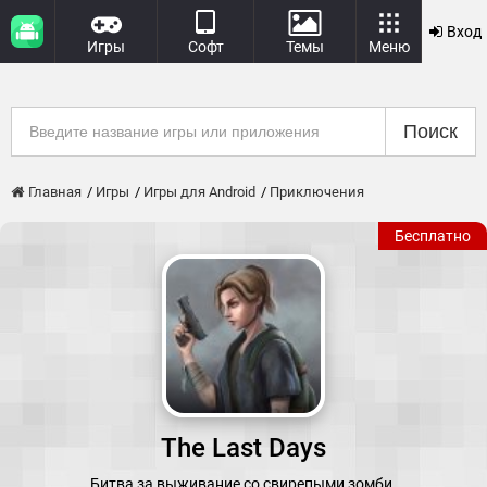
Вход
Игры
Софт
Темы
Меню
Поиск
Главная
Игры
Игры для Android
Приключения
Бесплатно
The Last Days
Битва за выживание со свирепыми зомби.