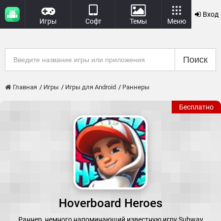
Вход
Игры
Софт
Темы
Меню
Поиск
Главная
Игры
Игры для Android
Раннеры
Бесплатно
Hoverboard Heroes
Раннер, немного напоминающий известную игру Subway