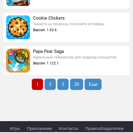
Cookie Clickers
Тыкайте на печеньку, покупайте апгрейды.
Версия: 1.63.6
Papa Pear Saga
Идеальный таймкиллер для андроид планшетов.
Версия: 1.122.1
1
2
3
20
Еще
Игры
Приложения
Контакты
Правообладателям