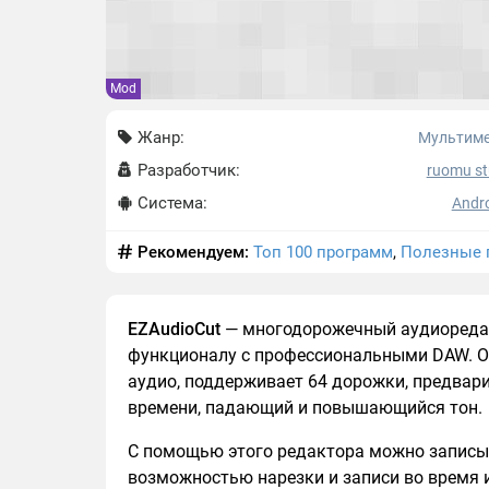
Mod
Жанр:
Мультим
Разработчик:
ruomu st
Система:
Andro
Рекомендуем:
Топ 100 программ
,
Полезные 
EZAudioCut
— многодорожечный аудиоредак
функционалу с профессиональными DAW. О
аудио, поддерживает 64 дорожки, предва
времени, падающий и повышающийся тон.
С помощью этого редактора можно запис
возможностью нарезки и записи во время 